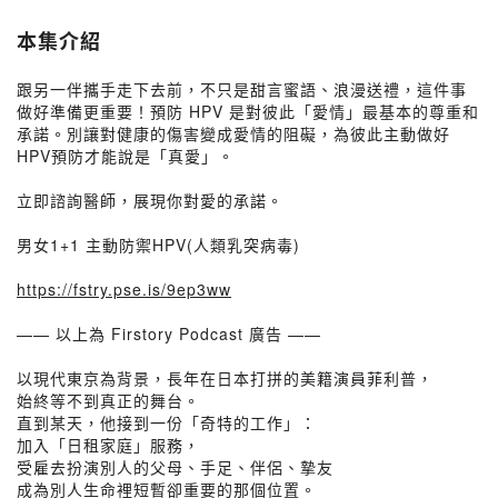
本集介紹
跟另一伴攜手走下去前，不只是甜言蜜語、浪漫送禮，這件事
做好準備更重要！預防 HPV 是對彼此「愛情」最基本的尊重和
承諾。別讓對健康的傷害變成愛情的阻礙，為彼此主動做好
HPV預防才能說是「真愛」。
立即諮詢醫師，展現你對愛的承諾。
男女1+1 主動防禦HPV(人類乳突病毒)
https://fstry.pse.is/9ep3ww
—— 以上為 Firstory Podcast 廣告 ——
以現代東京為背景，長年在日本打拼的美籍演員菲利普，
始終等不到真正的舞台。
直到某天，他接到一份「奇特的工作」：
加入「日租家庭」服務，
受雇去扮演別人的父母、手足、伴侶、摯友
成為別人生命裡短暫卻重要的那個位置。