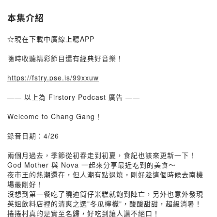
本集介紹
☆現在下載中廣線上聽APP
隨時收聽精彩節目還有經典好音樂！
https://fstry.pse.is/99xxuw
—— 以上為 Firstory Podcast 廣告 ——
Welcome to Chang Gang！
錄音日期：4/26
兩個月過去，季節從初春走到初夏，食記也該來更新一下！
God Mother 與 Nova 一起來分享最近吃到的美食～
夜市王的熱潮還在，但人潮有點退燒，剛好趁這個時候去南機
場最剛好！
沒想到第一餐吃了曉迪筒仔米糕就飽到陣亡，另外也意外發現
英姐飲料店裡的清爽之選"冬瓜檸檬"，酸酸甜甜，超級消暑！
捲捲村真的是實至名歸，好吃到讓人讚不絕口！