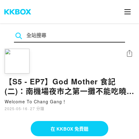
分享
【S5 - EP7】God Mother 食記
(二)：南機場夜市之第一攤不能吃曉
迪，基隆崁仔頂美食有哪些?
Welcome To Chang Gang！
Feat.Nova
2025-05-16
·
27 分鐘
在 KKBOX 免費聽