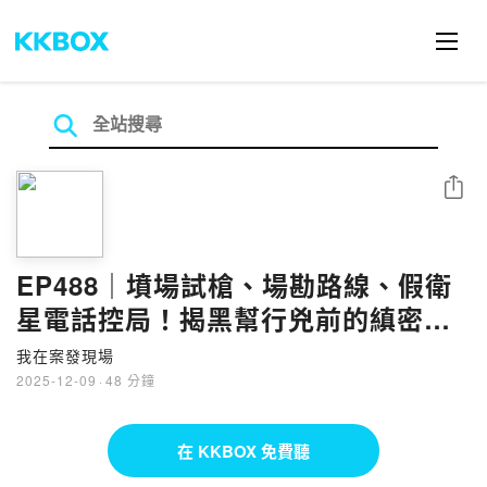
分享
EP488｜墳場試槍、場勘路線、假衛
星電話控局！揭黑幫行兇前的縝密布
局｜新店咖啡商槍擊案●下
我在案發現場
2025-12-09
·
48 分鐘
在 KKBOX 免費聽