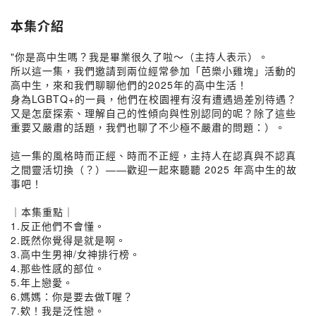
本集介紹
"你是高中生嗎？我是畢業很久了啦～（主持人表示）。
所以這一集，我們邀請到兩位經常參加「芭樂小雞塊」活動的
高中生，來和我們聊聊他們的2025年的高中生活！
身為LGBTQ+的一員，他們在校園裡有沒有遭遇過差別待遇？
又是怎麼探索、理解自己的性傾向與性別認同的呢？除了這些
重要又嚴肅的話題，我們也聊了不少極不嚴肅的問題：）。
這一集的風格時而正經、時而不正經，主持人在認真與不認真
之間靈活切換（？）——歡迎一起來聽聽 2025 年高中生的故
事吧！
｜本集重點｜
1.反正他們不會懂。
2.既然你覺得是就是啊。
3.高中生男神/女神排行榜。
4.那些性感的部位。
5.年上戀愛。
6.媽媽：你是要去做T喔？
7.欸！我是泛性戀。