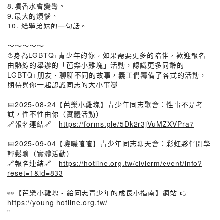
8.噴香水會變彎。
9.最大的煩惱。
10. 給學弟妹的一句話。
～～～～～
⛵️身為LGBTQ+青少年的你，如果需要更多的陪伴，歡迎報名
由熱線的舉辦的「芭樂小雞塊」活動，認識更多同齡的
LGBTQ+朋友、聊聊不同的故事，義工們籌備了各式的活動，
期待與你一起認識同志的大小事😽
📅2025-08-24【芭樂小雞塊】青少年同志聚會：性事不是考
試，性不性由你（實體活動）
🔗報名連結🔗：
https://forms.gle/5Dk2r3jVuMZXVPra7
📅2025-09-04【嘰嘰喳喳】青少年同志聊天會：彩虹夥伴開學
輕鬆聊（實體活動）
🔗報名連結🔗：
https://hotline.org.tw/civicrm/event/info?
reset=1&id=833
👀【芭樂小雞塊 - 給同志青少年的成長小指南】網站 👉
https://young.hotline.org.tw/
"