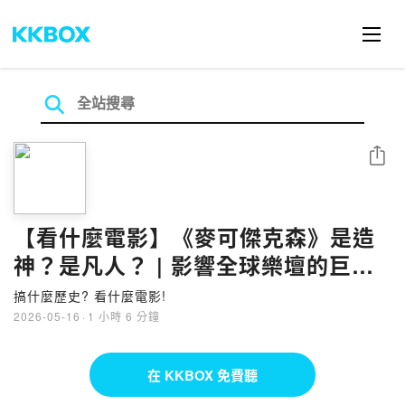
分享
【看什麼電影】《麥可傑克森》是造
神？是凡人？ | 影響全球樂壇的巨星
故事，該拍的都有拍？不該拍的都沒
搞什麼歷史? 看什麼電影!
有拍？ | 瘋狂粉絲的尖叫 VS 毒舌影
2026-05-16
·
1 小時 6 分鐘
評？ | feat. 麥嫂
在 KKBOX 免費聽