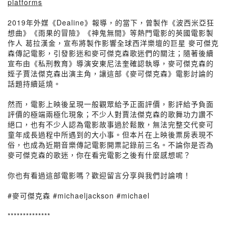
platforms
2019年外媒《Dealine》報導，的當下，曾製作《波西米亞狂
想曲》《雨果的冒險》《神鬼無間》等熱門電影的英國電影製
作人 葛拉漢金，宣布將製作影響全球西洋樂壇的巨星 麥可傑克
森傳記電影，引發影迷和麥可傑克森歌迷們的關注；隨著後續
宣布由《私刑教育》導演安東尼法奎確認執導，麥可傑克森的
姪子賈法傑克森出演主角，讓這部《麥可傑克森》電影討論的
話題持續延燒。
然而，電影上映後呈現一般觀眾給予正面評價，影評給予負面
評價的極端兩極化現象；不少人對賈法傑克森的歌舞功力讚不
絕口，也有不少人認為電影故事過於鬆散，無法完整交代麥可
童年成長過程中所遇到的大小事。但本片在上映後票房表現不
俗，也成為近期音樂傳記電影開票記錄前三名。不論你是否為
麥可傑克森的歌迷，你在看完電影之後有什麼感想呢？
你也有看過這部電影嗎？歡迎留言分享與我們討論唷！
#麥可傑克森 #michaeljackson #michael
**************