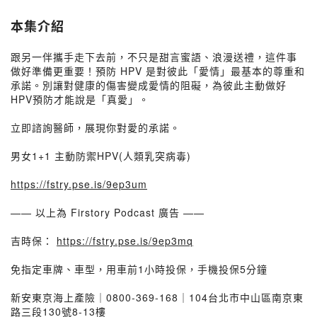
本集介紹
跟另一伴攜手走下去前，不只是甜言蜜語、浪漫送禮，這件事
做好準備更重要！預防 HPV 是對彼此「愛情」最基本的尊重和
承諾。別讓對健康的傷害變成愛情的阻礙，為彼此主動做好
HPV預防才能說是「真愛」。
立即諮詢醫師，展現你對愛的承諾。
男女1+1 主動防禦HPV(人類乳突病毒)
https://fstry.pse.is/9ep3um
—— 以上為 Firstory Podcast 廣告 ——
吉時保：
https://fstry.pse.is/9ep3mq
免指定車牌、車型，用車前1小時投保，手機投保5分鐘
新安東京海上產險｜0800-369-168｜104台北市中山區南京東
路三段130號8-13樓