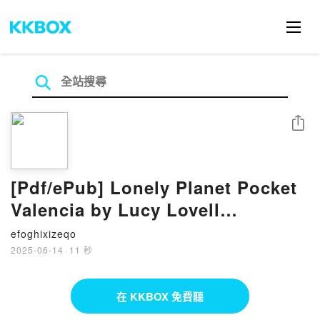
分享
[Pdf/ePub] Lonely Planet Pocket
Valencia by Lucy Lovell
download ebook
efoghixizeqo
2025-06-14
·
11 秒
在 KKBOX 免費聽