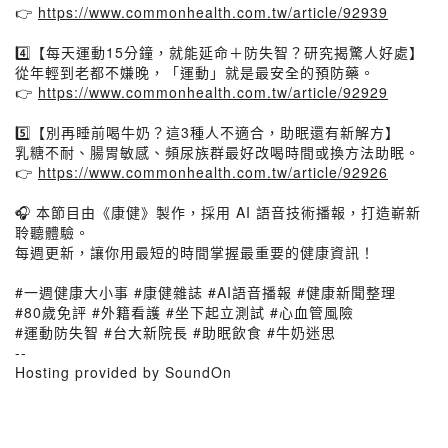
👉
https://www.commonhealth.com.tw/article/92939
4️⃣【每天運動15分鐘，就能延命＋防失智？研究揭驚人好處】
從年輕到老都不嫌晚，「運動」就是最安全的預防藥。
👉
https://www.commonhealth.com.tw/article/92929
5️⃣【別再睡前喝牛奶？這3種人不適合，助眠還有新解方】
乳糖不耐、腸胃敏感、頻尿族群最好改喝時間或換方法助眠。
👉
https://www.commonhealth.com.tw/article/92926
🎧 本節目由《康健》製作，採用 AI 語音技術播報，打造嶄新
聆聽體驗。
每週更新，讓你用最短的時間掌握最重要的健康資訊！
#一週健康大小事 #康健雜誌 #AI語音播報 #健康新聞整理
#80歲免評 #外籍看護 #坐下起立測試 #心血管風險
#運動防失智 #台大新院長 #助眠飲食 #牛奶迷思
--
Hosting provided by SoundOn