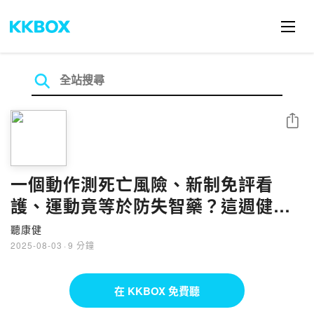
分享
一個動作測死亡風險、新制免評看
護、運動竟等於防失智藥？這週健康
你一定要知道！【一週健康大小事
聽康健
Ep.8】
2025-08-03
·
9 分鐘
在 KKBOX 免費聽