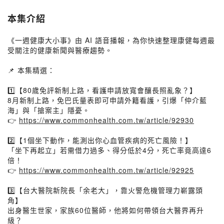
本集介紹
《一週健康大小事》由 AI 語音播報，為你快速整理康健每週最
受關注的健康新聞與醫療趨勢。
📌 本集精選：
1️⃣【80歲免評新制上路，看護申請放寬會釀長照亂象？】
8月新制上路，免巴氏量表即可申請外籍看護，引爆「仲介藍
海」與「搶案主」隱憂。
👉
https://www.commonhealth.com.tw/article/92930
2️⃣【1個坐下動作，能測出你心血管疾病的死亡風險！】
「坐下再起立」若需借力過多、得分低於4分，死亡率竟高達6
倍！
👉
https://www.commonhealth.com.tw/article/92925
3️⃣【台大醫院新院長「余老大」，靠火警危機管理力嶄露頭
角】
出身醫生世家，家族60位醫師，他將如何帶領台大醫界再升
級？