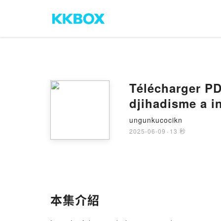
Télécharger PD
djihadisme a in
ungunkucocikn
2025-06-09
·
13 秒
本集介紹