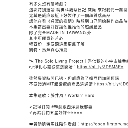
有多久沒有聊韓劇？
這次特別邀請 精神科觀察日記 威廉 來跟我們一起
尤其是威廉最近正好製作了一個超質感商品
讓他在看《貞淑的推銷》時想到自己開始製作商品時
本集當然要好好讓他推推他的超讚產品
除了完全MADE IN TAIWAN以外
其中所耗費的苦心
韓西粉一定要聽這集更能了解
凱特、馬妹真心推薦
🛰️ The Solo Living Project｜淨化我的小宇宙線香組
👉淨化心靈從這邊開始：
https://bit.ly/3DSM8Ee
雖然集資時間已過，但威廉為了韓西們加開預購
不要錯過MIT超讚療癒商品這邊請
https://bit.ly/3
本集選歌：藤井風 / Workin’ Hard
✔記得訂閱 #韓劇跟西洋劇我都要
✔再給我們五星好評⭐⭐⭐⭐⭐
❤️贊助凱特馬妹陪你看劇：
https://open.firstory.m