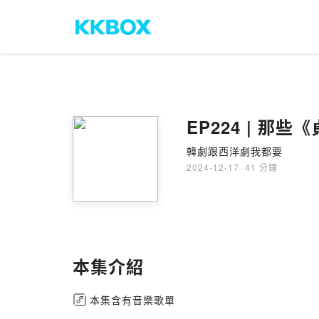
EP224 | 那
韓劇跟西洋劇我都要
2024-12-17
·
41 分鐘
本集介紹
本集含有音樂歌單