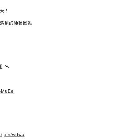
聊天！
遇到的種種困難
 🛰️
DSM8Ee
e/join/wdwu