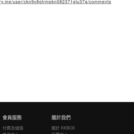
story.me/user/ckn9v8gtrmpkn082371glu37a/comments
會員服務
關於我們
付費及儲值
關於 KKBOX