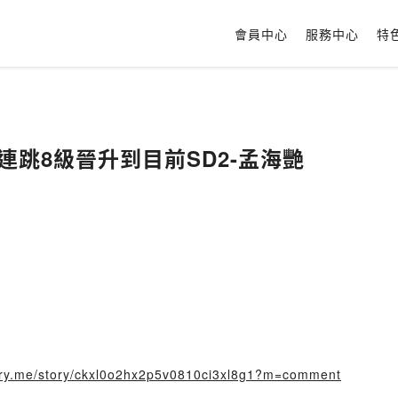
會員中心
服務中心
特
連跳8級晉升到目前SD2-孟海艷
story.me/story/ckxl0o2hx2p5v0810ci3xl8g1?m=comment