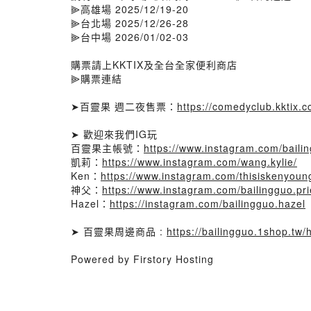
⫸高雄場 2025/12/19-20
⫸台北場 2025/12/26-28
⫸台中場 2026/01/02-03
購票請上KKTIX及全台全家便利商店
⫸購票連結
➤百靈果 週二夜售票：
https://comedyclub.kktix.c
➤ 歡迎來我們IG玩
百靈果主帳號：
https://www.instagram.com/baili
凱莉：
https://www.instagram.com/wang.kylie/
Ken：
https://www.instagram.com/thisiskenyoun
神父：
https://www.instagram.com/bailingguo.pri
Hazel：
https://instagram.com/bailingguo.hazel
➤ 百靈果周邊商品 :
https://bailingguo.1shop.tw/
Powered by Firstory Hosting