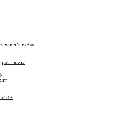
c/events/tuesday
ngguo_news/
g/
est/
hu0r16