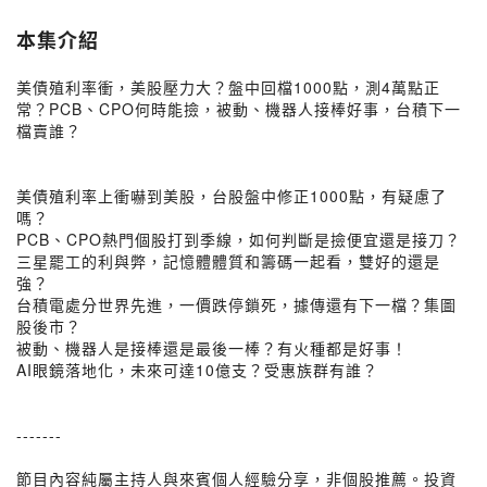
本集介紹
美債殖利率衝，美股壓力大？盤中回檔1000點，測4萬點正
常？PCB、CPO何時能撿，被動、機器人接棒好事，台積下一
檔賣誰？
美債殖利率上衝嚇到美股，台股盤中修正1000點，有疑慮了
嗎？
PCB、CPO熱門個股打到季線，如何判斷是撿便宜還是接刀？
三星罷工的利與弊，記憶體體質和籌碼一起看，雙好的還是
強？
台積電處分世界先進，一價跌停鎖死，據傳還有下一檔？集圖
股後市？
被動、機器人是接棒還是最後一棒？有火種都是好事！
AI眼鏡落地化，未來可達10億支？受惠族群有誰？
-------
節目內容純屬主持人與來賓個人經驗分享，非個股推薦。投資