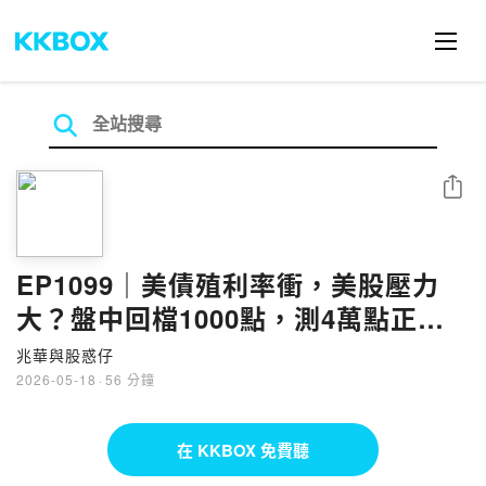
分享
EP1099｜美債殖利率衝，美股壓力
大？盤中回檔1000點，測4萬點正
常？PCB、CPO何時能撿，被動、機
兆華與股惑仔
器人接棒好事，台積下一檔賣誰？ft.
2026-05-18
·
56 分鐘
題材獵人 林漢偉
在 KKBOX 免費聽