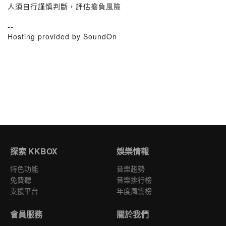
人須自行謹慎判斷，評估擔負風險
--
Hosting provided by SoundOn
探索 KKBOX
娛樂情報
特色功能
音樂趨勢
免費聽
音樂排行榜
支援平台
年度風雲榜
會員服務
關於我們