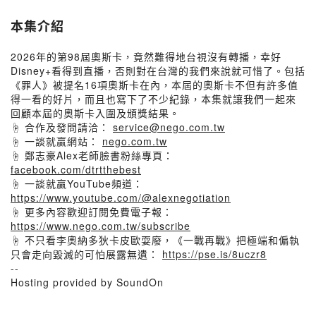
本集介紹
2026年的第98屆奧斯卡，竟然難得地台視沒有轉播，幸好
Disney+看得到直播，否則對在台灣的我們來說就可惜了。包括
《罪人》被提名16項奧斯卡在內，本屆的奧斯卡不但有許多值
得一看的好片，而且也寫下了不少紀錄，本集就讓我們一起來
回顧本屆的奧斯卡入圍及頒獎結果。
☝️ 合作及發問請洽：
service@nego.com.tw
☝️ 一談就贏網站：
nego.com.tw
☝️ 鄭志豪Alex老師臉書粉絲專頁：
facebook.com/dtrtthebest
☝️ 一談就贏YouTube頻道：
https://www.youtube.com/@alexnegotiation
☝ 更多內容歡迎訂閱免費電子報：
https://www.nego.com.tw/subscribe
☝ 不只看李奧納多狄卡皮歐耍廢，《一戰再戰》把極端和偏執
只會走向毀滅的可怕展露無遺：
https://pse.is/8uczr8
--
Hosting provided by SoundOn