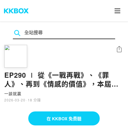
分享
EP290 ∣ 從《一戰再戰》、《罪
人》、再到《情感的價值》，本屆奧
斯卡帶來哪些破紀錄的看點？
一談就贏
2026-03-20
·
18 分鐘
在 KKBOX 免費聽