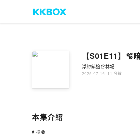
【S01E11】
浮緲鎮邃谷林場
2025-07-16
·
11 分鐘
本集介紹
# 摘要