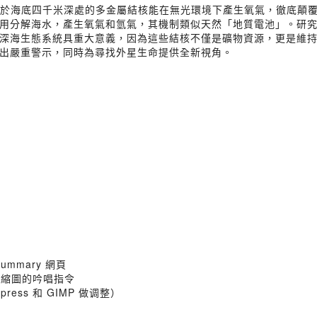
象：位於海底四千米深處的多金屬結核能在無光環境下產生氧氣，徹底顛
分解海水，產生氧氣和氫氣，其機制類似天然「地質電池」。研究團隊
深海生態系統具重大意義，因為這些結核不僅是礦物資源，更是維
出嚴重警示，同時為尋找外星生命提供全新視角。
ummary 網頁
封面縮圖的吟唱指令
Express 和 GIMP 做调整）