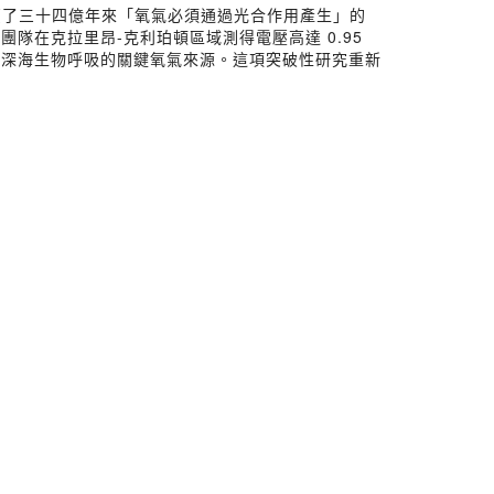
覆了三十四億年來「氧氣必須通過光合作用產生」的
在克拉里昂-克利珀頓區域測得電壓高達 0.95
持深海生物呼吸的關鍵氧氣來源。這項突破性研究重新