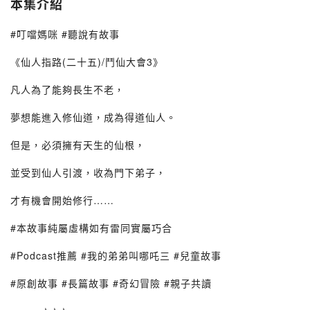
本集介紹
#叮噹媽咪 #聽說有故事
《仙人指路(二十五)/鬥仙大會3》
凡人為了能夠長生不老，
夢想能進入修仙道，成為得道仙人。
但是，必須擁有天生的仙根，
並受到仙人引渡，收為門下弟子，
才有機會開始修行……
#本故事純屬虛構如有雷同實屬巧合
#Podcast推薦 #我的弟弟叫哪吒三 #兒童故事
#原創故事 #長篇故事 #奇幻冒險 #親子共讀