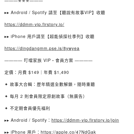
———✯✯✯———
▸▸ Android / Spotify 請至【聽說有故事VIP】收聽
https://ddmm-vip.firstory.io/
▸▸ iPhone 用戶請至【超能偵探社季列】收聽
https://dingdangmm.pse.is/8ywyea
———— 叮噹家族 VIP・會員方案 ————
定價：月費 $149｜年費 $1,490
✦ 故事大合輯：歷年精選全數解鎖，隨時重聽
✦ 每月 2 則會員限定原創故事（無廣告）
✦ 不定期會員優先福利
▸▸ Android / Spotify：
https://ddmm-vip.firstory.io/join
▸▸ iPhone 用戶：
https://apple.co/47NdGak