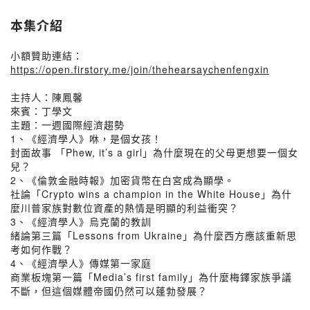
本集介紹
小額贊助連結：
https://open.firstory.me/join/thehearsaychenfengxin
主持人：陳鳳馨
來賓：丁學文
主題：一週國際經濟趨勢
1、《經濟學人》咻，是個女孩！
封面故事 「Phew, it’s a girl」為什麼現在的父母更想要一個女
兒？
2、《倫敦金融時報》加密貨幣在白宮成為顯學。
社論「Crypto wins a champion in the White House」為什
麼川普家族對數位資產的熱情是明顯的利益衝突？
3、《經濟學人》烏克蘭的教訓
緒論第三篇「Lessons from Ukraine」為什麼西方應該重新思
考如何作戰？
4、《經濟學人》傳媒第一家庭
商業板塊第一篇「Media’s first family」為什麼梅鐸家族爭議
不斷，但這個媒體帝國仍然可以蓬勃發展？