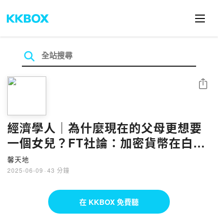
分享
經濟學人｜為什麼現在的父母更想要
一個女兒？FT社論：加密貨幣在白宮
成為顯學 陳鳳馨 ╳ 丁學文
馨天地
2025-06-09
·
43 分鐘
在 KKBOX 免費聽