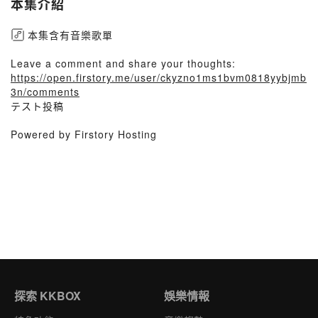
本集介紹
本集含有音樂歌單
Leave a comment and share your thoughts:
https://open.firstory.me/user/ckyzno1ms1bvm0818yybjmb
3n/comments
テスト投稿
Powered by Firstory Hosting
探索 KKBOX
娛樂情報