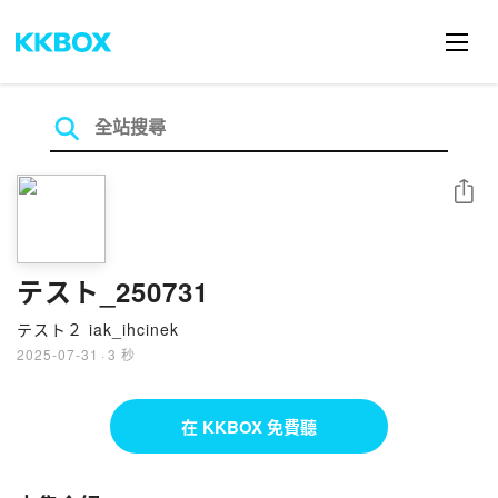
分享
テスト_250731
テスト２ iak_ihcinek
2025-07-31
·
3 秒
在 KKBOX 免費聽