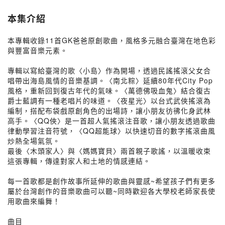
本集介紹
本專輯收錄11首GK爸爸原創歌曲，風格多元融合臺灣在地色彩
與豐富音樂元素。
專輯以寫給臺灣的歌〈小島〉作為開場，透過民謠搖滾父女合
唱帶出海島風情的音樂基調。〈南北粽〉延續80年代City Pop
風格，重新回到復古年代的氣味。〈萬德佛吸血鬼〉結合復古
爵士藍調有一種老唱片的味道。〈夜星光〉以台式武俠搖滾為
編制，搭配布袋戲原創角色的出場詩，讓小朋友彷彿化身武林
高手。〈QQ俠〉是一首超人氣搖滾注音歌，讓小朋友透過歌曲
律動學習注音符號，〈QQ超能球〉以快速切音的數字搖滾曲風
炒熱全場氣氛。
最後〈木頭家人〉與〈媽媽寶貝〉兩首親子歌謠，以溫暖收束
這張專輯，傳達對家人和土地的情感連結。
每一首歌都是創作故事所延伸的歌曲與靈感~希望孩子們有更多
屬於台灣創作的音樂歌曲可以聽~同時歡迎各大學校老師家長使
用歌曲來編舞！
曲目