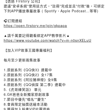
【透過 Firstory 公司】
建議"安卓系統"使用這方式，"註冊"完成並且"付款"後，可綁定
下列APP播放專屬故事 ( Spotify、Apple Podcast...等等)
🎧訂閱連結
https://open.firstory.me/join/gkpapa
▲請千萬要記得觀看綁定APP教學影片▲
https://www.youtube.com/watch?v=m-n0snXELuU
【加入VIP故事王國專屬福利】
每月至少更新兩集故事
1.原創系列《QQ俠3》連載中
2.原創系列《QQ俠2》全17集
3.原創系列《阿拉豬神燈》全9集
4.原創系列《QQ偵探 第二季》連載中
5.《虎哥練笑話》 單元
6.GK爸爸全新獨家原創故事
7.節目中優先"唱名""慶生"
8.會員限定抽獎送繪本活動
9.獲得加入臉書VIP社團資格