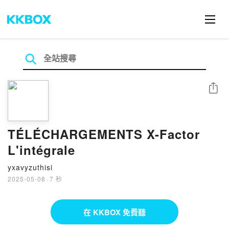
分享
TÉLÉCHARGEMENTS X-Factor
L'intégrale
yxavyzuthisi
2025-05-08
·
7 秒
在 KKBOX 免費聽