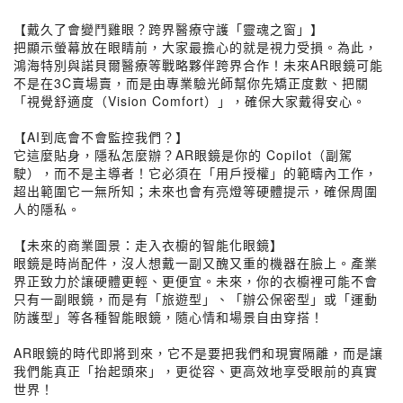
【戴久了會變鬥雞眼？跨界醫療守護「靈魂之窗」】
把顯示螢幕放在眼睛前，大家最擔心的就是視力受損。為此，
鴻海特別與諾貝爾醫療等戰略夥伴跨界合作！未來AR眼鏡可能
不是在3C賣場賣，而是由專業驗光師幫你先矯正度數、把關
「視覺舒適度（Vision Comfort）」，確保大家戴得安心。
【AI到底會不會監控我們？】
它這麼貼身，隱私怎麼辦？AR眼鏡是你的 Copilot（副駕
駛），而不是主導者！它必須在「用戶授權」的範疇內工作，
超出範圍它一無所知；未來也會有亮燈等硬體提示，確保周圍
人的隱私。
【未來的商業圖景：走入衣櫥的智能化眼鏡】
眼鏡是時尚配件，沒人想戴一副又醜又重的機器在臉上。產業
界正致力於讓硬體更輕、更便宜。未來，你的衣櫥裡可能不會
只有一副眼鏡，而是有「旅遊型」、「辦公保密型」或「運動
防護型」等各種智能眼鏡，隨心情和場景自由穿搭！
AR眼鏡的時代即將到來，它不是要把我們和現實隔離，而是讓
我們能真正「抬起頭來」，更從容、更高效地享受眼前的真實
世界！