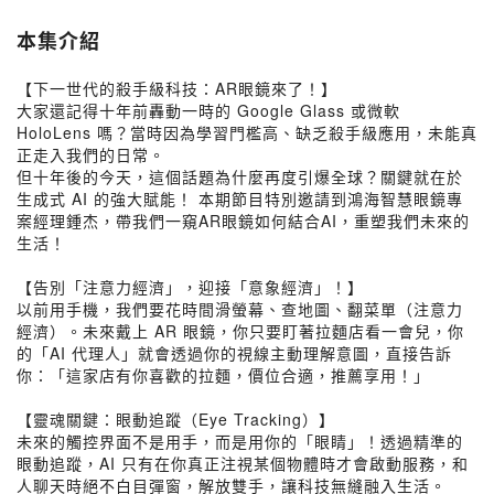
本集介紹
【下一世代的殺手級科技：AR眼鏡來了！】
大家還記得十年前轟動一時的 Google Glass 或微軟
HoloLens 嗎？當時因為學習門檻高、缺乏殺手級應用，未能真
正走入我們的日常。
但十年後的今天，這個話題為什麼再度引爆全球？關鍵就在於
生成式 AI 的強大賦能！ 本期節目特別邀請到鴻海智慧眼鏡專
案經理鍾杰，帶我們一窺AR眼鏡如何結合AI，重塑我們未來的
生活！
【告別「注意力經濟」，迎接「意象經濟」！】
以前用手機，我們要花時間滑螢幕、查地圖、翻菜單（注意力
經濟）。未來戴上 AR 眼鏡，你只要盯著拉麵店看一會兒，你
的「AI 代理人」就會透過你的視線主動理解意圖，直接告訴
你：「這家店有你喜歡的拉麵，價位合適，推薦享用！」
【靈魂關鍵：眼動追蹤（Eye Tracking）】
未來的觸控界面不是用手，而是用你的「眼睛」！透過精準的
眼動追蹤，AI 只有在你真正注視某個物體時才會啟動服務，和
人聊天時絕不白目彈窗，解放雙手，讓科技無縫融入生活。