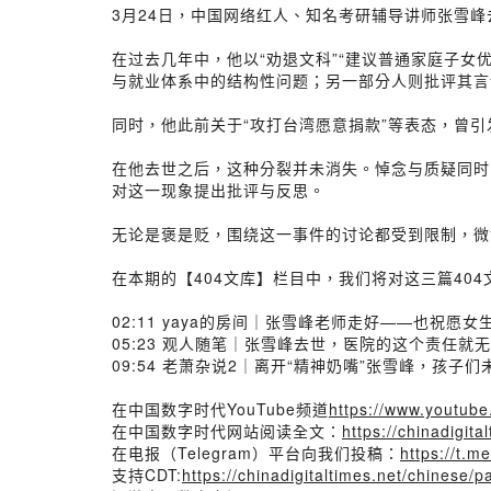
3月24日，中国网络红人、知名考研辅导讲师张雪
在过去几年中，他以“劝退文科”“建议普通家庭子女
与就业体系中的结构性问题；另一部分人则批评其言
同时，他此前关于“攻打台湾愿意捐款”等表态，曾
在他去世之后，这种分裂并未消失。悼念与质疑同时
对这一现象提出批评与反思。
无论是褒是贬，围绕这一事件的讨论都受到限制，微
在本期的【404文库】栏目中，我们将对这三篇40
02:11 yaya的房间｜张雪峰老师走好——也祝愿
05:23 观人随笔｜张雪峰去世，医院的这个责任就
09:54 老萧杂说2｜离开“精神奶嘴”张雪峰，孩子
在中国数字时代YouTube频道
https://www.yout
在中国数字时代网站阅读全文：
https://chinadigit
在电报（Telegram）平台向我们投稿：
https://t.m
支持CDT:
https://chinadigitaltimes.net/chinese/p