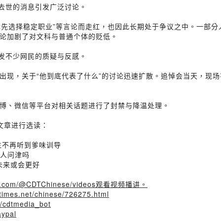
峰去世的消息引发广泛讨论。
优先选择稳定职业”等言论而走红，也因此长期处于争议之中。一部分
论加剧了对文科与普通个体的贬低。
引发不少网民的质疑与反感。
出现，关于“他到底代表了什么”的讨论迅速扩散。追悼会当天，现场
博、微信等平台对相关话题进行了封禁与降温处理。
4文章进行选读：
女生不再听到爹味训导
无人问津吗
们未来或会更好
ube.com/@CDTChinese/videos观看视频播讲。
altimes.net/chinese/726275.html
e/cdtmedia_bot
aypal