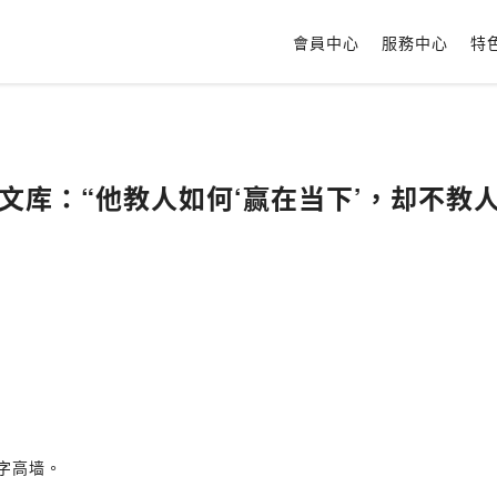
會員中心
服務中心
特
04文库：“他教人如何‘赢在当下’，却不教
字高墙。