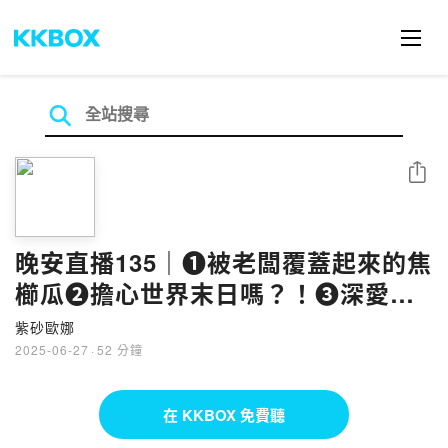
分享
晚安直播135｜❶被老闆覆蓋起來的焦
櫛瓜❷擔心世界末日嗎？！❸深愛鰻
魚的元太娜
紫砂歐娜
2025-06-27
·
52 分鐘
在 KKBOX 免費聽