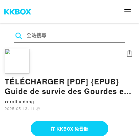
分享
TÉLÉCHARGER [PDF] {EPUB}
Guide de survie des Gourdes en
couture
xoratinedang
2025-05-13
·
11 秒
在 KKBOX 免費聽