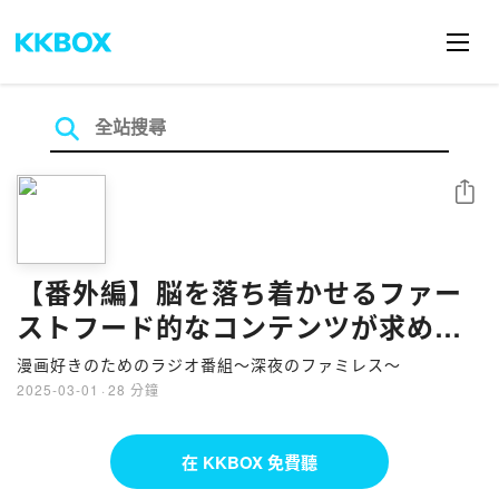
分享
【番外編】脳を落ち着かせるファー
ストフード的なコンテンツが求めら
れている！？
漫画好きのためのラジオ番組〜深夜のファミレス〜
2025-03-01
·
28 分鐘
在 KKBOX 免費聽