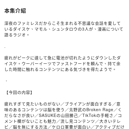
本集介紹
深夜のファミレスだからこそ生まれる不思議な会話を愛して
いるダイスケ、マモル、シュンタロウの3人が、漫画について
語るラジオ。
.
疲れがピークに達して急に電池が切れたようにダウンしたダ
イスケ。ウーバーイーツでファストフードを頼んで、持て余
した時間に触れるコンテンツにある気づきを得たようで。
．
【今回の内容】
疲れすぎて見たいものがない／ブライアンが面白すぎる／意
味のあるコンテンツは脳を使う／北野武のBroken Rage／く
だらなさが良い／SASUKEの山田勝己／TikTokの手軽さ／コ
メント欄がないことも魅力／流し見コンテンツ／大きいテレ
ビ／脳を無にする方法／ケロロ軍曹が面白い／アクティブだけ