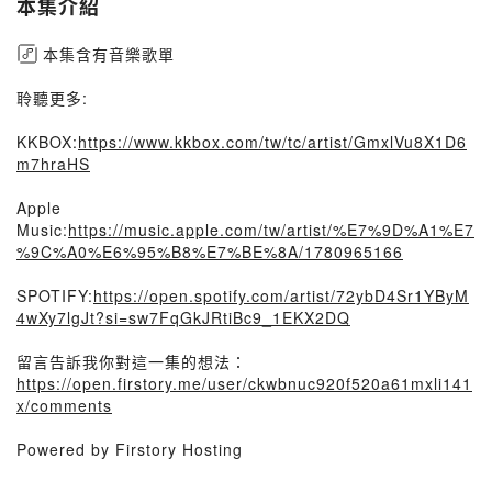
本集介紹
本集含有音樂歌單
聆聽更多:
KKBOX:
https://www.kkbox.com/tw/tc/artist/GmxlVu8X1D6
m7hraHS
Apple
Music:
https://music.apple.com/tw/artist/%E7%9D%A1%E7
%9C%A0%E6%95%B8%E7%BE%8A/1780965166
SPOTIFY:
https://open.spotify.com/artist/72ybD4Sr1YByM
4wXy7lgJt?si=sw7FqGkJRtiBc9_1EKX2DQ
留言告訴我你對這一集的想法：
https://open.firstory.me/user/ckwbnuc920f520a61mxli141
x/comments
Powered by Firstory Hosting