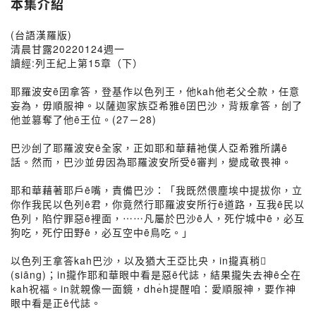
本集介紹
(台語漢羅版)
清晨甘露20220124週一
讀經:列王紀上第15章（下）
耶羅波安ē囝拿答，登基作以色列王，他kah他老父仝款，任意
妄為，毋順服神。以薩迦家族亞希雅ē囝巴沙，背叛拿答，刣了
他並篡奪了他ē王位。(27－28)
巴沙刣了耶羅波安ē全家，正如耶和華藉祂僕人亞希雅所講ē
話。然而，巴沙並毋因為耶羅波安所受ē審判，變成敬畏神。
耶和華藉著耶戶ē嘴，責備巴沙：「我既然偎塵埃中提拔你，立
你作我民以色列ē君，你竟然行耶羅波安所行ē道路，互我ē民以
色列，陷佇罪惡ē裡面，⋯⋯凡屬於巴沙ē人，死佇城中ē，必互
狗吃，死佇田野ē，必互空中ē鳥吃。」
以色列王拿答kah巴沙，以及猶大王亞比央，in攏真稍𫝛
(siāng)；in攏作耶和華眼中看是惡ē代誌，結果攏失去神ē仝在
kah祝福。in就親像一面鏡，dhe̍h提醒咱：愛順服神，要作神
眼中看是正ē代誌。