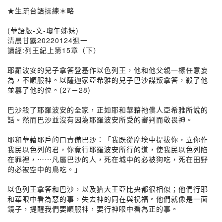
★生疏台語操練＊略
(華語版-文-瓊午姊妹)
清晨甘露20220124週一
讀經:列王紀上第15章（下）
耶羅波安的兒子拿答登基作以色列王，他和他父親一樣任意妄
為，不順服神。以薩迦家亞希雅的兒子巴沙謀叛拿答，殺了他
並篡了他的位。(27－28)
巴沙殺了耶羅波安的全家，正如耶和華藉祂僕人亞希雅所說的
話。然而巴沙並沒有因為耶羅波安所受的審判而敬畏神。
耶和華藉耶戶的口責備巴沙：「我既從塵埃中提拔你，立你作
我民以色列的君，你竟行耶羅波安所行的道，使我民以色列陷
在罪裡，⋯⋯凡屬巴沙的人，死在城中的必被狗吃，死在田野
的必被空中的鳥吃。」
以色列王拿答和巴沙，以及猶大王亞比央都很相似；他們行耶
和華眼中看為惡的事，失去神的同在與祝福。他們就像是一面
鏡子，提醒我們要順服神，要行神眼中看為正的事。