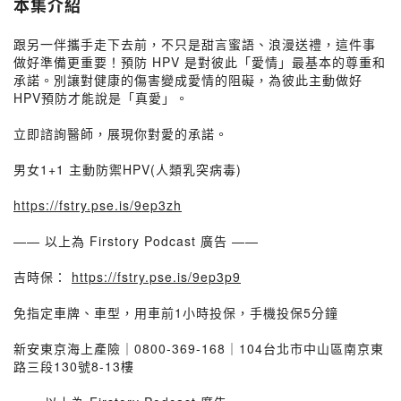
本集介紹
跟另一伴攜手走下去前，不只是甜言蜜語、浪漫送禮，這件事
做好準備更重要！預防 HPV 是對彼此「愛情」最基本的尊重和
承諾。別讓對健康的傷害變成愛情的阻礙，為彼此主動做好
HPV預防才能說是「真愛」。
立即諮詢醫師，展現你對愛的承諾。
男女1+1 主動防禦HPV(人類乳突病毒)
https://fstry.pse.is/9ep3zh
—— 以上為 Firstory Podcast 廣告 ——
吉時保：
https://fstry.pse.is/9ep3p9
免指定車牌、車型，用車前1小時投保，手機投保5分鐘
新安東京海上產險｜0800-369-168｜104台北市中山區南京東
路三段130號8-13樓