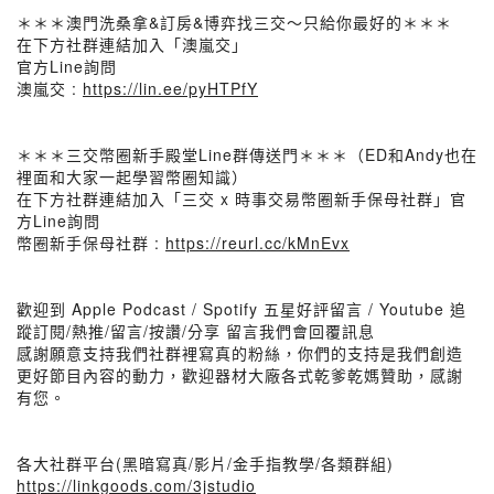
＊＊＊澳門洗桑拿&訂房&博弈找三交～只給你最好的＊＊＊
在下方社群連結加入「澳嵐交」
官方Line詢問
澳嵐交 :
https://lin.ee/pyHTPfY
＊＊＊三交幣圈新手殿堂Line群傳送門＊＊＊（ED和Andy也在
裡面和大家一起學習幣圈知識）
在下方社群連結加入「三交 x 時事交易幣圈新手保母社群」官
方Line詢問
幣圈新手保母社群 :
https://reurl.cc/kMnEvx
歡迎到 Apple Podcast / Spotify 五星好評留言 / Youtube 追
蹤訂閱/熱推/留言/按讚/分享 留言我們會回覆訊息
感謝願意支持我們社群裡寫真的粉絲，你們的支持是我們創造
更好節目內容的動力，歡迎器材大廠各式乾爹乾媽贊助，感謝
有您。
各大社群平台(黑暗寫真/影片/金手指教學/各類群組)
https://linkgoods.com/3jstudio