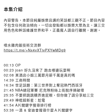
本集介紹
內容警告，本節目純屬娛樂且講的笑話都三觀不正，節目內容
不包含任何政治傾向，一切出發點都以娛樂大眾為主，讓三交
用色色和幹話維護世界和平，正義魔人請自行離開，謝謝。
噴水雞肉飯技術交流群
https://t.me/+Nx4vXTivPXYwMDg9
00:13 OP
00:23 joan 好久沒來了 跑去哪邊玩耍啊
02:08 某酒店小姐三萬節月薪千萬是真的嗎
14:39 工商時間
16:34 世足話題：第三世界對上奪冠熱門西班牙
21:45 NBA總冠軍賽 尼克隊粉絲上街脫序搞破壞
25:35 不要把跳跳糖弄進屁眼，但你做了請分享給三交
29:49 神棍超新星：尬電
41:54 A片關鍵字搜尋排行榜
53:38 一滴 & 安迪會搜尋什麼Ａ片關鍵字