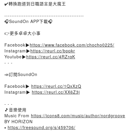
✔️轉換跑道到日職語言是大魔王
---------------------------------------------
🎧SoundOn APP下載🎧
👉更多卓卓大小事
Facebook▶️
https://www.facebook.com/chocho0225/
Instagram▶️
https://reurl.cc/bppkr
Youtube▶️
https://reurl.cc/4RZrqK
- - -
📣訂閱SoundOn
Facebook▶️
https://reurl.cc/1QxXzQ
Instagram▶️
https://reurl.cc/XX6Z3j
- - -
🎵音樂使用
Music From
https://icons8.com/music/author/nordgroove
BY HORIZON
▪️
https://freesound.org/s/459706/