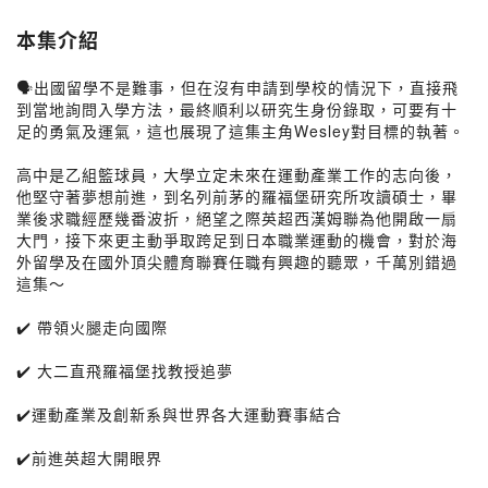
本集介紹
🗣️出國留學不是難事，但在沒有申請到學校的情況下，直接飛
到當地詢問入學方法，最終順利以研究生身份錄取，可要有十
足的勇氣及運氣，這也展現了這集主角Wesley對目標的執著。
高中是乙組籃球員，大學立定未來在運動產業工作的志向後，
他堅守著夢想前進，到名列前茅的羅福堡研究所攻讀碩士，畢
業後求職經歷幾番波折，絕望之際英超西漢姆聯為他開啟一扇
大門，接下來更主動爭取跨足到日本職業運動的機會，對於海
外留學及在國外頂尖體育聯賽任職有興趣的聽眾，千萬別錯過
這集～
✔️ 帶領火腿走向國際
✔️ 大二直飛羅福堡找教授追夢
✔️運動產業及創新系與世界各大運動賽事結合
✔️前進英超大開眼界