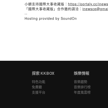
小額支持國際大事收藏版：
https://portaly.cc/inew
「國際大事收藏版」合作邀約請洽：
inewsce@gmai
--
Hosting provided by SoundOn
探索 KKBOX
娛樂情報
特色功能
音樂趨勢
免費聽
音樂排行榜
支援平台
年度風雲榜