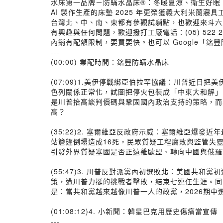
水床第一品牌－防蟎水晶床®：冬暖夏涼、衛生好眠
AI 製作生產的床墊 2025 年更榮獲義大利米蘭寢
台灣北、中、南、東都有參觀試躺點，也歡迎來斗六
有興趣與任何問題，歡迎撥打工廠電話：(05) 52
內銷有配額限制，要買要快。也可以 Google「銘
---
(00:00) 業配時間：銘豐防蟎水晶床
(07:09)1.美伊停戰綁亞伯拉罕協議：川普近
色列關係正常化，試圖把停火包裝成「中東大和解」
是川普抬高談判價碼與鞏固國內政治支持的策略，而
高？
(35:22)2. 塞爾維亞反政府示威：塞爾維亞爆發近
站簷篷倒塌造成16死，民眾質疑工程腐敗與監管失靈
引發外界質疑塞國是否正遠離歐盟、轉向中國與俄羅
(55:47)3. 川普反對派黨內初選敗北：美國共和黨
策，遭川普力挺的挑戰者擊敗，結束七連任生涯。同
是：當共和黨越來越像川普一人的政黨，2026期中
(01:08:12)4. 小新聞：韓星巴克用歷史傷痛當宣傳
---