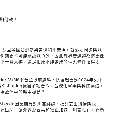
分期付款！
達、約旦等國若想參與美伊和平安排，就必須同步與以
，伊朗更不可能承認以色列，因此外界普遍認為這更像
在下一盤大棋，還是把原本能談成的停火條件拉得太
ar Vučić下台並提前選舉。抗議起因是2024年火車
Jinping簽署多項合作，並深化軍事與科技連結，
成為歐洲中的親中孤島？
s Massie因長期反對川普路線、批評支出與伊朗政
接連出局，讓外界形容共和黨正加速「川普化」。問題