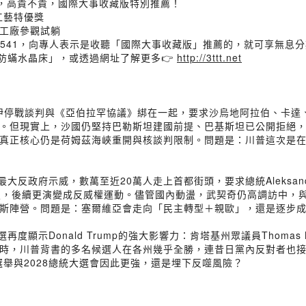
，高貴不貴，國際大事收藏版特別推薦！
具工藝特優獎
工廠參觀試躺
2 2541，向專人表示是收聽「國際大事收藏版」推薦的，就可享無息
豐防蟎水晶床」，或透過網址了解更多👉
http://3ttt.net
日把美伊停戰談判與《亞伯拉罕協議》綁在一起，要求沙烏地阿拉伯、卡
。但現實上，沙國仍堅持巴勒斯坦建國前提、巴基斯坦已公開拒絕
真正核心仍是荷姆茲海峽重開與核談判限制。問題是：川普這次是
年最大反政府示威，數萬至近20萬人走上首都街頭，要求總統Aleksand
，後續更演變成反威權運動。儘管國內動盪，武契奇仍高調訪中，與Xi 
斯陣營。問題是：塞爾維亞會走向「民主轉型＋親歐」，還是逐步
初選再度顯示Donald Trump的強大影響力：肯塔基州眾議員Thoma
時，川普背書的多名候選人在各州幾乎全勝，連昔日黨內反對者也
選舉與2028總統大選會因此更強，還是埋下反噬風險？