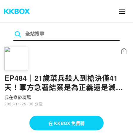
分享
EP484｜21歲菜兵殺人到槍決僅41
天！軍方急著結案是為正義還是滅
證？｜軍史館命案●下
我在案發現場
2025-11-25
·
30 分鐘
在 KKBOX 免費聽