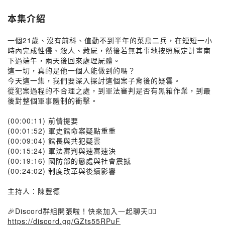
本集介紹
一個21歲、沒有前科、值勤不到半年的菜鳥二兵，在短短一小
時內完成性侵、殺人、藏屍，然後若無其事地按照原定計畫南
下過端午，兩天後回來處理屍體。
這一切，真的是他一個人能做到的嗎？
今天這一集，我們要深入探討這個案子背後的疑雲。
從犯案過程的不合理之處，到軍法審判是否有黑箱作業，到最
後對整個軍事體制的衝擊。
(00:00:11) 前情提要
(00:01:52) 軍史館命案疑點重重
(00:09:04) 館長與共犯疑雲
(00:15:24) 軍法審判與速審速決
(00:19:16) 國防部的懲處與社會震撼
(00:24:02) 制度改革與後續影響
主持人：陳豐德
🎉Discord群組開張啦！快來加入一起聊天👉🏻
https://discord.gg/GZts55RPuF