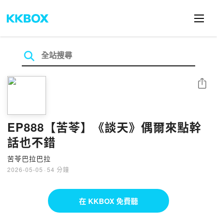
分享
EP888【苦苓】《談天》偶爾來點幹
話也不錯
苦苓巴拉巴拉
2026-05-05
·
54 分鐘
在 KKBOX 免費聽