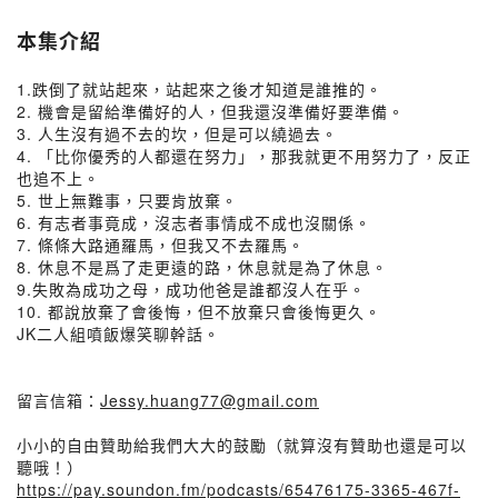
本集介紹
1.跌倒了就站起來，站起來之後才知道是誰推的。
2. 機會是留給準備好的人，但我還沒準備好要準備。
3. 人生沒有過不去的坎，但是可以繞過去。
4. 「比你優秀的人都還在努力」，那我就更不用努力了，反正
也追不上。
5. 世上無難事，只要肯放棄。
6. 有志者事竟成，沒志者事情成不成也沒關係。
7. 條條大路通羅馬，但我又不去羅馬。
8. 休息不是爲了走更遠的路，休息就是為了休息。
9.失敗為成功之母，成功他爸是誰都沒人在乎。
10. 都說放棄了會後悔，但不放棄只會後悔更久。
JK二人組噴飯爆笑聊幹話。
留言信箱：
Jessy.huang77@gmail.com
小小的自由贊助給我們大大的鼓勵（就算沒有贊助也還是可以
聽哦！）
https://pay.soundon.fm/podcasts/65476175-3365-467f-