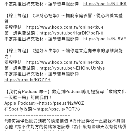
不定期推出補充教材，讓學習無限延伸：
https://pse.is/NUJK9
【線上課程】《理財心裡學》～擺脫家庭影響，從心培養富體
質
課程連結：
https://www.koob.com.tw/online/tk04
第一講免費試聽：
https://youtu.be/HgrDK7pqR-0
不定期推出補充教材，讓學習無限延伸：
https://pse.is/NJ5VE
【線上課程】《過好人生學》～讓你建立迎向未來的思維與能
力！
課程連結：
https://www.koob.com.tw/online/tk03
第一講免費試聽：
https://youtu.be/-EHOn0UxMys
不定期推出補充教材，讓學習無限延伸：
https://pros.is/KQZZH
【我們有Podcast囉～】歡迎到Podcast應用裡搜尋「啟點文化
一天聽一點」訂閱我們！
Apple Podcast～
https://pse.is/N2WCZ
在Spotify收聽～
https://pse.is/PQT76
=========================
#如何讓伴侶感受到我的情緒價值 #為什麼伴侶一直說我不夠關
心他 #接不住對方的情緒該怎麼辦 #為什麼有些聊天沒有情緒價