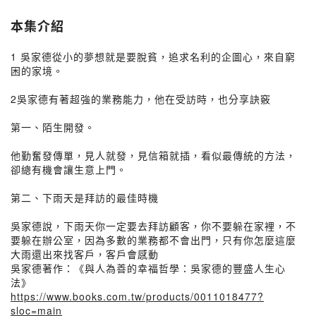
本集介紹
1 吳家德從小的夢想就是要脫貧，追求名利的企圖心，來自窮
困的家境。
2吳家德有著超強的業務能力，他在受訪時，也分享訣竅
第一、陌生開發。
他勤奮發傳單，見人就發，見信箱就插，看似最傳統的方法，
卻總有機會讓生意上門。
第二、下雨天是拜訪的最佳時機
吳家德說，下雨天你一定要去拜訪顧客，你不要躲在家裡，不
要躲在辦公室，因為多數的業務都不會出門，只有你怎麼這麼
大雨還出來找客戶，客戶會感動
吳家德著作：《與人為善的幸福哲學：吳家德的豐盛人生心
法》
https://www.books.com.tw/products/0011018477?
sloc=main