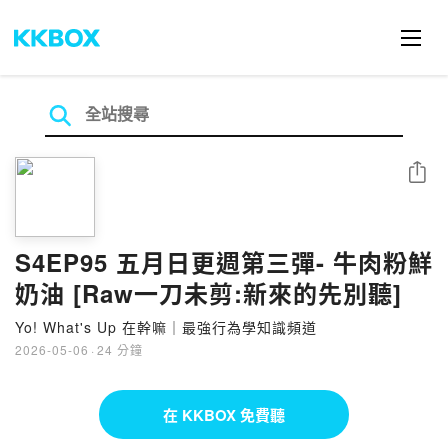
分享
S4EP95 五月日更週第三彈- 牛肉粉鮮
奶油 [Raw一刀未剪:新來的先別聽]
Yo! What's Up 在幹嘛｜最強行為學知識頻道
2026-05-06
·
24 分鐘
在 KKBOX 免費聽