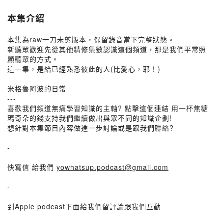
本集介紹
本集為raw一刀未剪版本，保留錄音當下完整狀態。
新聽眾歡迎先從其他精修集數認識這個頻道，那是我們平常照
顧聽眾的方式。
這一集，是給已經熟悉彼此的人(比愛心，耶！)
米格魯阿波的日常
---
喜歡我們頻道無痛學習知識的主軸? 點擊這個連結 用一杯焦糖
瑪奇朵的錢支持我們繼續做出與眾不同的知識企劃!
想針對本集節目內容做進一步討論或是跟我們聯絡?
-
快寫信 給我們
yowhatsup.podcast@gmail.com
-
到Apple podcast下面給我們留評論跟我們互動