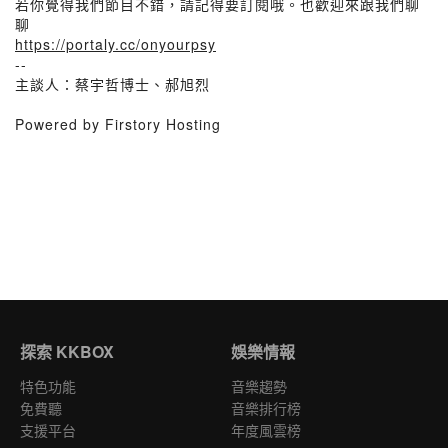
若你覺得我們節目不錯，請記得要訂閱哦。也歡迎來跟我們聊
聊
https://portaly.cc/onyourpsy
--
主談人：蔡宇哲博士、郝旭烈
Powered by Firstory Hosting
探索 KKBOX
娛樂情報
特色功能
音樂趨勢
免費聽
音樂排行榜
支援平台
年度風雲榜