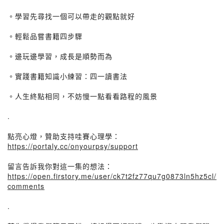
。學習先尋找一個可以帶走的觀點就好
。輕鬆品嘗書籍四步驟
。邊玩邊學習，成長是順勢而為
。實踐書籍知識小練習：四一讀書法
。人生終點相同，不妨慢一點看看路程的風景
.
點亮心燈，贊助支持哇賽心理學：
https://portaly.cc/onyourpsy/support
留言告訴我你對這一集的想法：
https://open.firstory.me/user/ck7t2fz77qu7g0873ln5hz5cl/
comments
.