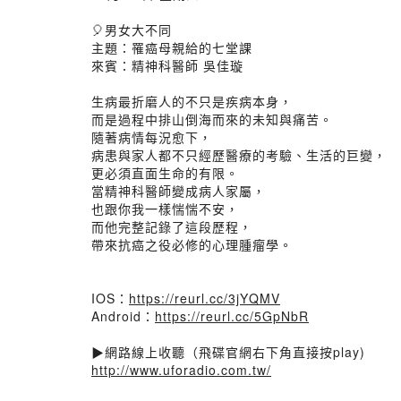
🎈男女大不同
主題：罹癌母親給的七堂課
來賓：精神科醫師 吳佳璇
生病最折磨人的不只是疾病本身，
而是過程中排山倒海而來的未知與痛苦。
隨著病情每況愈下，
病患與家人都不只經歷醫療的考驗、生活的巨變，
更必須直面生命的有限。
當精神科醫師變成病人家屬，
也跟你我一樣惴惴不安，
而他完整記錄了這段歷程，
帶來抗癌之役必修的心理腫瘤學。
IOS：
https://reurl.cc/3jYQMV
Android：
https://reurl.cc/5GpNbR
▶網路線上收聽（飛碟官網右下角直接按play)
http://www.uforadio.com.tw/