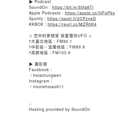
▶ Podcast
SoundOn :
https://bit.ly/30Ia8Ti
Apple Podcasts :
https://apple.co/3jFpP6x
Spotify :
https://spoti.fi/2CPzneD
KKBOX：
https://reurl.cc/MZR0K4
♫ 空中的夢想家 就愛電你UFO ♫
‼️大臺北地區：FM92.1
‼️中彰投、宜蘭地區：FM89.9
‼️高屏地區：FM103.9
▶ 蕭彤雯
Facebook：
/ hsiaotungwen
Instagram：
/ nicolehsiao611
--
Hosting provided by SoundOn