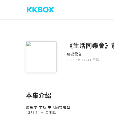
《生活同樂會》蕭彤
飛碟電台
2025-12-11
·
41 分鐘
本集介紹
蕭彤雯 主持 生活同樂會🎡
12月 11日 星期四