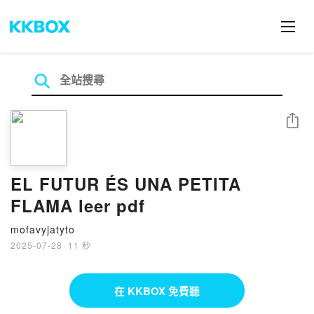
分享
EL FUTUR ÉS UNA PETITA
FLAMA leer pdf
mofavyjatyto
2025-07-28
·
11 秒
在 KKBOX 免費聽