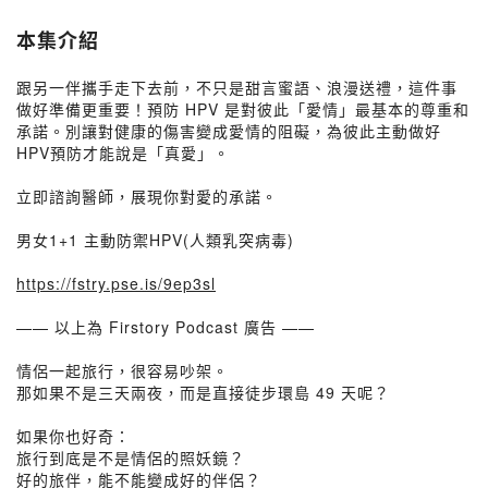
本集介紹
跟另一伴攜手走下去前，不只是甜言蜜語、浪漫送禮，這件事
做好準備更重要！預防 HPV 是對彼此「愛情」最基本的尊重和
承諾。別讓對健康的傷害變成愛情的阻礙，為彼此主動做好
HPV預防才能說是「真愛」。
立即諮詢醫師，展現你對愛的承諾。
男女1+1 主動防禦HPV(人類乳突病毒)
https://fstry.pse.is/9ep3sl
—— 以上為 Firstory Podcast 廣告 ——
情侶一起旅行，很容易吵架。
那如果不是三天兩夜，而是直接徒步環島 49 天呢？
如果你也好奇：
旅行到底是不是情侶的照妖鏡？
好的旅伴，能不能變成好的伴侶？