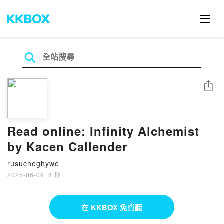
分享
Read online: Infinity Alchemist
by Kacen Callender
rusucheghywe
2025-06-09
·
8 秒
在 KKBOX 免費聽