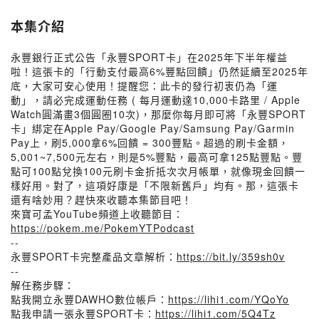
本集介紹
永豐銀行正式公告「永豐SPORT卡」在2025年下半年權益
啦！這張卡的「行動支付最高6%豐點回饋」仍然延續至2025年
底，大家可安心使用！提醒您：此卡的發行初衷仍為「運
動」，請必完成運動任務 ( 每月運動達10,000卡路里 / Apple
Watch圓滿畫3個圓圈10次)，那麼你每月即可將「永豐SPORT
卡」綁定在Apple Pay/Google Pay/Samsung Pay/Garmin
Pay上，刷5,000拿6%回饋 = 300豐點。超過的刷卡金額，
5,001~7,500元左右，則是5%豐點，最高可拿125點豐點。豐
點可100點兌換100元刷卡金折抵次次月帳單，就像現金回饋一
樣好用。對了，這項好康是「不限新舊戶」均有。那，這張卡
還有啥妙用？趕快來收聽本集節目吧！
來寶可孟YouTube頻道上收聽節目：
https://pokem.me/PokemYTPodcast
--
永豐SPORT卡完整產品文章解析：
https://bit.ly/359sh0v
--
解任務步驟：
點我開立永豐DAWHO數位帳戶：
https://lihi1.com/YQoYo
點我申請一張永豐SPORT卡：
https://lihi1.com/5Q4Tz