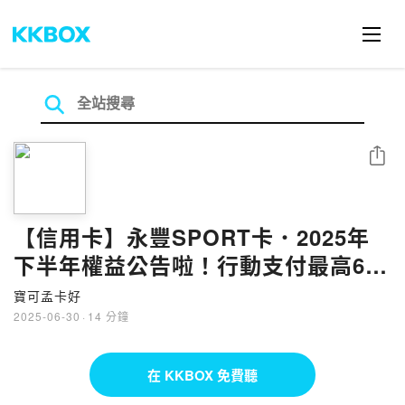
分享
【信用卡】永豐SPORT卡．2025年
下半年權益公告啦！行動支付最高6%
回饋，續用至年底！｜寶可孟卡好
寶可孟卡好
S21EP56
2025-06-30
·
14 分鐘
在 KKBOX 免費聽