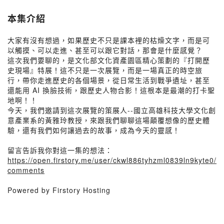
本集介紹
大家有沒有想過，如果歷史不只是課本裡的枯燥文字，而是可
以觸摸、可以走進、甚至可以跟它對話，那會是什麼感覺？
這次我們要聊的，是文化部文化資產園區精心策劃的『打開歷
史現場』特展！這不只是一次展覽，而是一場真正的時空旅
行，帶你走進歷史的各個場景，從日常生活到戰爭遺址，甚至
還能用 AI 換臉技術，跟歷史人物合影！這根本是最潮的打卡聖
地啊！！
今天，我們邀請到這次展覽的策展人--國立高雄科技大學文化創
意產業系的黃雅玲教授，來跟我們聊聊這場顛覆想像的歷史體
驗，還有我們如何讓過去的故事，成為今天的靈感！
留言告訴我你對這一集的想法：
https://open.firstory.me/user/ckwl886tyhzml0839ln9kyte0/
comments
Powered by Firstory Hosting