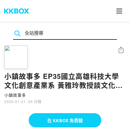
分享
小鎮故事多 EP35國立高雄科技大學
文化創意產業系 黃雅玲教授談文化部
文化資產園區『打開歷史現場』特
小鎮故事多
展！
2025-01-21
·
20 分鐘
在 KKBOX 免費聽