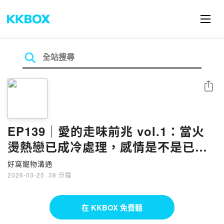
分享
EP139｜愛的走味前兆 vol.1：當火
燙熱戀已成冷處理，感情是不是已走
到插管末期？
好窩寵物溝通
2026-03-25
·
38 分鐘
在 KKBOX 免費聽