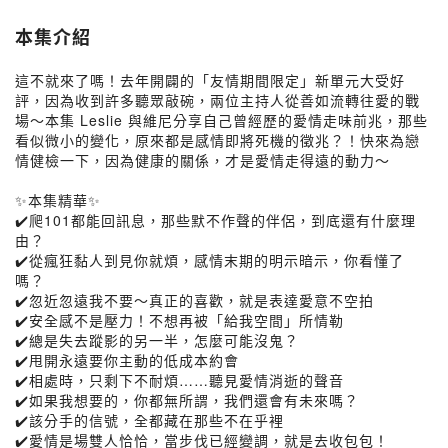
本集介紹
這不就來了嗎！去年開闢的「友情期間限定」新單元大受好
評，因為收到許多聽眾敲碗，兩位主持人從善如流轉往愛的戰
場～本集 Leslie 與維尼分享自己曾經歷的愛情走味前兆，那些
看似微小的變化，原來都是感情即將死機的徵兆？！快來為戀
情健檢一下，因為健康的關係，才是愛情走得遠的動力～
✨本集精華✨
✔️爬101都能回訊息，那些默不作聲的伴侶，到底還有什麼理
由？
✔️從瘋狂黏人到見你就煩，感情末期的明示暗示，你看懂了
嗎？
✔️忽近忽遠我不要～真正的喜歡，就是表達愛意不空拍
✔️安全感不是壓力！不想再被「給我空間」所情勒
✔️總是失去蹤影的另一半，怎麼可能沒鬼？
✔️甩開永遠要你主動的低成本約會
✔️相處時，只剩下不耐煩……聽見愛情消逝的聲音
✔️如果我想要的，你都無所謂，我們還會有未來嗎？
✔️該分手的信號，全都藏在那些不在乎裡
✔️愛情是場雙人恰恰，當步伐已經變調，就是去收包包！