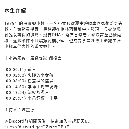
本集介紹
1979年的柏靈頓小鎮，一名小女孩從夏令營騎車回家後離奇失
蹤。全鎮動員搜索，最後卻在樹林落葉堆中，發現一具被焚燒
到難以辨認的遺體。沒有DNA、沒有目擊者，現場甚至已遭破
壞。這起案件不只震撼純樸小鎮，也成為李昌鈺博士鑑識生涯
中極具代表性的重大案件。
｜本集來賓：鑑識專家 謝松善｜
(00:00:11) 前言
(00:02:08) 失蹤的小女孩
(00:08:09) 樹叢裡的焦屍
(00:14:50) 李博士勘查現場
(00:19:54) 沉默的證人
(00:29:31) 李昌鈺博士生平
主持人：陳豐德
🎉Discord群組開張啦！快來加入一起聊天👉🏻
https://discord.gg/GZts55RPuF