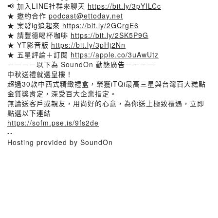
📢 加入LINE社群來聊天
https://bit.ly/3pYILCc
★ 邀約合作
podcast@ettoday.net
★ 案發ig追起來
https://bit.ly/2GCrgE6
★ 請豐德喝杯咖啡
https://bit.ly/2SK5P9G
★ YT影音版
https://bit.ly/3pHj2Nn
★ 五星評論＋訂閱
https://apple.co/3uAwUtz
－－－－以下為 SoundOn 動態廣告－－－－
中秋送禮就選皇樓！
超過30款中西式精緻禮盒，榮獲iTQi最高三星與台灣百大糕點
金質獎肯定，深受百大企業指定。
無論送客戶或親友，用尚好的心意，為你送上極致禮遇，立即
點選以下連結
https://sofm.pse.is/9fs2de
--
Hosting provided by SoundOn