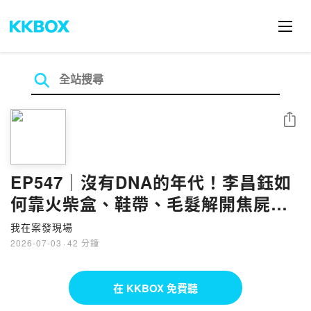
分享
EP547｜沒有DNA的年代！李昌鈺如
何靠火柴盒、鞋帶、毛髮解開焦屍命
案｜失蹤的小女孩●上
我在案發現場
2026-07-03
·
42 分鐘
在 KKBOX 免費聽