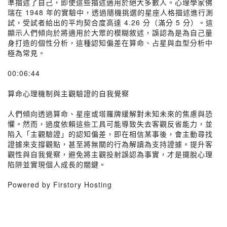
準描述了自己，即使這些描述適用於絕大多數人。心理學家佛
瑞在 1948 年的實驗中，透過隨機挑選的星座人格描述進行測
試，受試者給出的平均契合度高達 4.26 分（滿分 5 分）。這
顯示人們傾向於將適用於大眾的模糊敘述，誤認為是為自己量
身打造的個性分析，這種認知偏差在算命、占星與血型分析中
極為常見。
00:06:44
算命心理機制與主觀驗證的自我覺察
人們傾向透過算命、星座或塔羅牌緩解對未知未來的焦慮與恐
懼。然而，過度依賴這些工具可能導致失去客觀反省能力，並
陷入「主觀驗證」的認知偏差，即在相信某事後，會主動尋找
證據來支撐觀點，甚至將無關的行為解讀為支持證據。提升客
觀性與自我覺察，避免將主觀投射誤認為事實，才是擺脫心理
陷阱並實現個人成長的關鍵。
Powered by Firstory Hosting