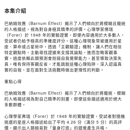
本集介紹
巴納姆效應（Barnum Effect）揭示了人們傾向於將模糊且籠統
的人格描述，視為對自身極其精準的評價。心理學家佛瑞
（Forer）於 1948 年的實驗證實，即便內容通用於大多數人，
受試者仍給予極高的準確度評分。這種心理現象常被運用於星
座、算命或占星術中，透過「主觀驗證」機制，讓人們在相信
特定觀點時，主動尋找證據來支撐其論點，進而忽略客觀事
實。過度依賴此類預測會削弱自我覺察能力，甚至導致決策失
真。唯有保持客觀反省，才能跳脫這種心理陷阱，深入認識真
實的自我，並在面對生活挑戰時做出更理性的判斷。
重點心得
巴納姆效應（Barnum Effect）揭示了人們傾向於將籠統、模糊
的人格描述視為對自己精準的刻畫，即便這些描述適用於絕大
多數群體。
心理學家弗瑞（Forer）於 1948 年的實驗證實，受試者對隨機
挑選的星座人格描述給出了平均 4.26 分（滿分 5 分）的高評
價，顯示出人類極易對「量身打造」的錯覺產生共鳴。