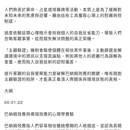
人們熱衷於算命、占星或塔羅牌等活動，本質上是為了緩解對
未知未來的焦慮與恐懼，藉由這些工具獲取心理上的慰藉與控
制感。
過度依賴這類心理暗示會削弱個人的自我反省能力，導致人們
忽略客觀事實，從而錯失解決問題的真正契機。
「主觀驗證」機制會驅使個體在相信某件事後，主動篩選並解
讀環境中的資訊以支撐其論點，例如將他人的疏離行為誤解為
害羞，進而陷入自我投射的認知偏差。
提升客觀的自我覺察能力是破解巴納姆效應的關鍵，唯有跳脫
主觀驗證的陷阱，才能真正看清人際關係與環境狀態的真相。
大綱
00:01:22
巴納姆效應與佛瑞效應的心理學實驗
巴納姆效應指人們容易相信籠統模糊的人格描述，並認為其精