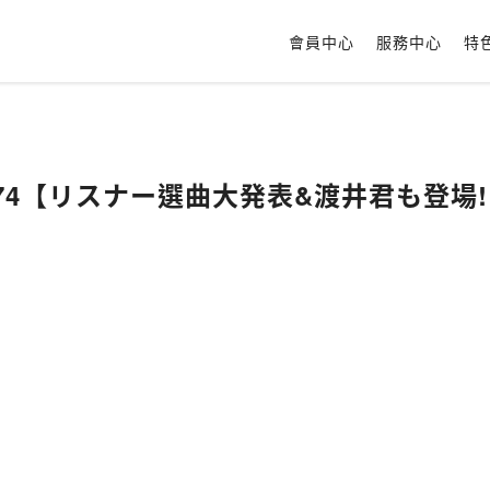
會員中心
服務中心
特
ic #174【リスナー選曲大発表&渡井君も登