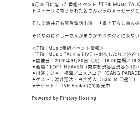
9月30日に迫った番組イベント「TRill MUsic
トストーリに寄せられた皆さんからのメッセージと
そして渡井君も緊急電話出演！「書き下ろし曲も披
それなのにジョーさんがまさかのスタジオに来ない
＜TRill MUsic番組イベント情報＞
「TRill MUsic TALK & LIVE 〜お久しぶりに
⚫︎開催日：2025年9月30日（火） 19:00開場／19:
⚫︎会場：LOFT HEAVEN（東京都渋谷区渋谷2-12-
⚫︎出演：ジョー横溝／ユメノユア（GANG PARAD
⚫︎ゲスト：渡井翔汰、白井將人（Halo at 四畳半）
⚫︎チケット：LIVE Pocketにて販売中
Powered by Firstory Hosting