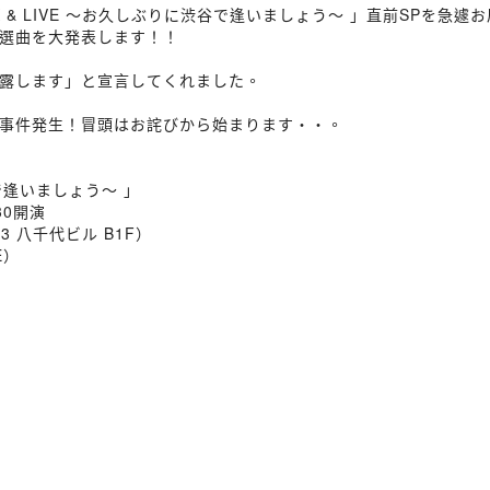
 TALK & LIVE 〜お久しぶりに渋谷で逢いましょう〜 」直前SP
選曲を大発表します！！
露します」と宣言してくれました。
事件発生！冒頭はお詫びから始まります・・。
渋谷で逢いましょう〜 」
30開演
13 八千代ビル B1F）
E）