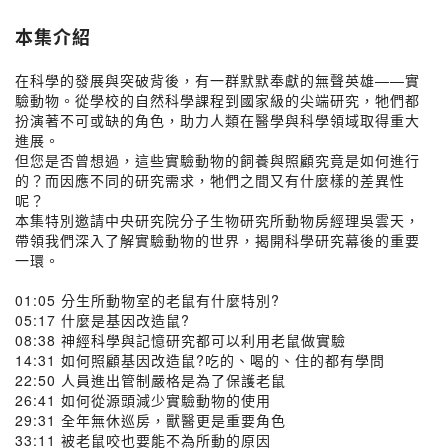
本集介紹
在科學的發展與突破背後，有一群默默奉獻的無聲英雄——實
驗動物。從學校的自然科學課程到國家級的尖端研究，牠們都
扮演著不可或缺的角色，助力人類在醫學與科學領域取得重大
進展。
但您是否曾想過，這些實驗動物的飼養與照顧究竟是如何進行
的？而因應不同的研究需求，牠們之間又有什麼樣的差異性
呢？
本集特別邀請中央研究院分子生物研究所動物房經理吳雲天，
帶領我們深入了解實驗動物的世界，揭開科學研究幕後的重要
一環。
01:05 分生所動物室的老鼠有什麼特別?
05:17 什麼是基因改造鼠?
08:38 神經科學與記憶研究都可以利用老鼠做實驗
14:31 如何照顧基因改造鼠?吃的、喝的、住的都有學問
22:50 人員進出管制嚴格是為了保護老鼠
26:41 如何從源頭減少實驗動物的使用
29:31 全年無休巡房，獸醫更是重要角色
33:11 被老鼠咬也要能不為所動的原因