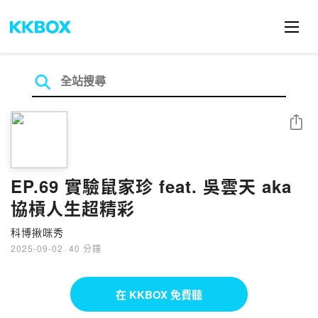
分享
EP.69 實驗鼠家珍 feat. 吳雲天 aka
協槓人生超精彩
科博揪咪秀
2025-09-02
·
40 分鐘
在 KKBOX 免費聽