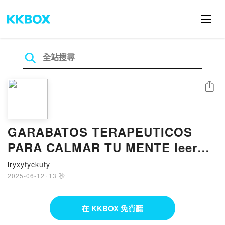
分享
GARABATOS TERAPEUTICOS
PARA CALMAR TU MENTE leer
pdf
iryxyfyckuty
2025-06-12
·
13 秒
在 KKBOX 免費聽