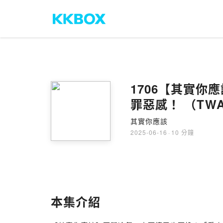
1706【其實
罪惡感！ （TWATU
其實你應該
2025-06-16
·
10 分鐘
本集介紹