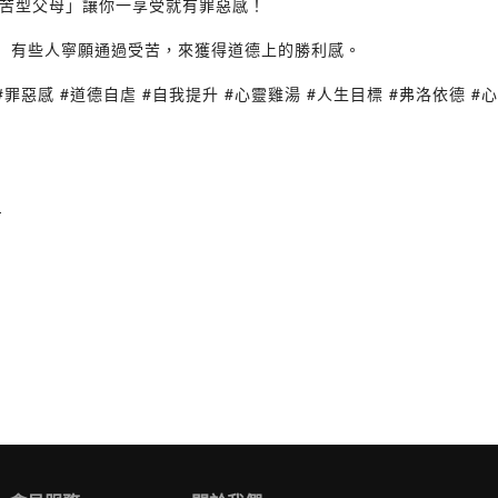
苦型父母」讓你一享受就有罪惡感！
： 有些人寧願通過受苦，來獲得道德上的勝利感。
罪惡感 #道德自虐 #自我提升 #心靈雞湯 #人生目標 #弗洛依德 #心理學
0