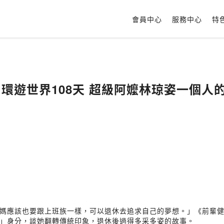
會員中心
服務中心
特
. 環遊世界108天 超級阿嬤林琼姿一個人
應該也要跟上班族一樣，可以退休去追求自己的夢想。」《前輩健面聊》
」身分，談她翻轉傳統印象，退休後過得多采多姿的故事。