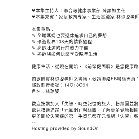
❤︎本集主持人：聯合報健康事業部 陳韻如主任
❤︎本集來賓：家庭教育專家、生活實踐家 林琼姿老
本集重點：
✎ 全職媽媽也要退休追求自己的夢想
✎ 環遊世界108天的精彩過程
✎ 高齡壯遊的行前體力準備
✎ 熟齡族如何快樂享受晚年生活
健康生活，從現在開始，《前輩健面聊》是您健康路
----------------------------------
如欲購買林琼姿老師之書籍，敬請聯絡FB粉絲專頁：
郵政劃撥帳號：14O18O94
戶名：林琼姿
----------------------------------
歡迎按讚加入「失智・時空記憶的旅人」粉絲團並將
歡迎按讚追蹤「元氣網」粉絲團，了解更多健康相關
更多關於失智症的第一手資訊都在元氣網「失智」頻
--
Hosting provided by SoundOn